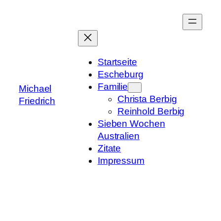
Zum
Inhalt
springen
Startseite
Escheburg
Familie
Michael
Christa Berbig
Friedrich
Reinhold Berbig
Sieben Wochen
Australien
Zitate
Impressum