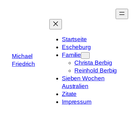
Zum
Inhalt
springen
Startseite
Escheburg
Familie
Michael
Christa Berbig
Friedrich
Reinhold Berbig
Sieben Wochen
Australien
Zitate
Impressum