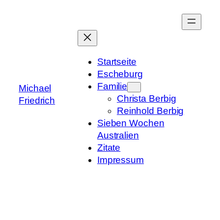
Zum
Inhalt
springen
Startseite
Escheburg
Familie
Michael
Christa Berbig
Friedrich
Reinhold Berbig
Sieben Wochen
Australien
Zitate
Impressum