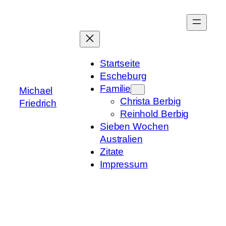
Zum
Inhalt
springen
Startseite
Escheburg
Familie
Michael
Christa Berbig
Friedrich
Reinhold Berbig
Sieben Wochen
Australien
Zitate
Impressum