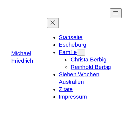
Zum
Inhalt
springen
Startseite
Escheburg
Familie
Michael
Christa Berbig
Friedrich
Reinhold Berbig
Sieben Wochen
Australien
Zitate
Impressum