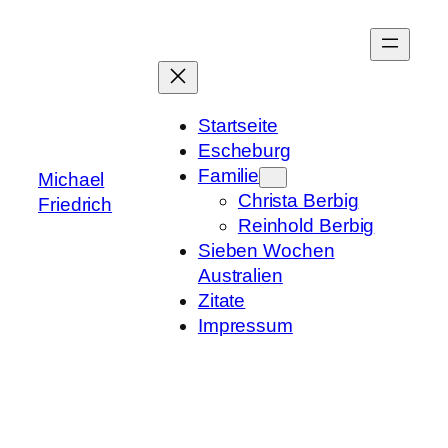
Zum
Inhalt
springen
Startseite
Escheburg
Familie
Michael
Christa Berbig
Friedrich
Reinhold Berbig
Sieben Wochen
Australien
Zitate
Impressum