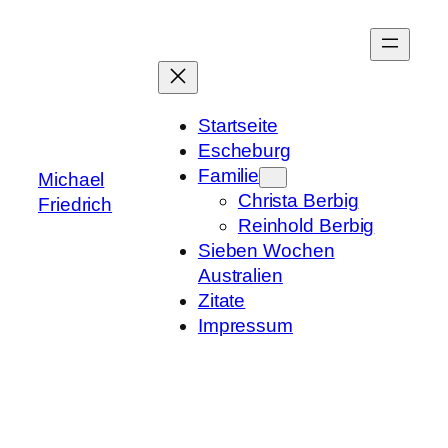
Zum
Inhalt
springen
Startseite
Escheburg
Familie
Michael
Christa Berbig
Friedrich
Reinhold Berbig
Sieben Wochen
Australien
Zitate
Impressum