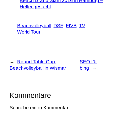
Beach Grand Slam 2016 in Hamburg –
Helfer gesucht
Beachvolleyball
DSF
FIVB
TV
World Tour
←
Round Table Cup:
SEO für
Beachvolleyball in Wismar
bing
→
Kommentare
Schreibe einen Kommentar