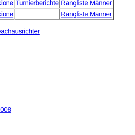
cione
Turnierberichte
Rangliste Männer
cione
Rangliste Männer
eachausrichter