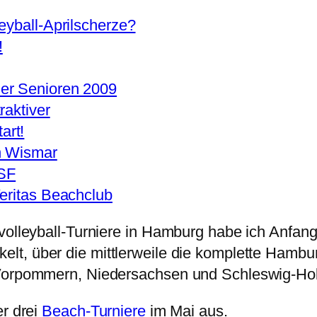
eyball-Aprilscherze?
!
er Senioren 2009
raktiver
art!
n Wismar
DSF
eritas Beachclub
hvolleyball-Turniere in Hamburg habe ich Anfan
elt, über die mittlerweile die komplette Hambu
Vorpommern, Niedersachsen und Schleswig-Hols
er drei
Beach-Turniere
im Mai aus.