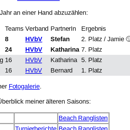
 Jahr an einer Hand abzuzählen:
Teams
Verband
PartnerIn
Ergebnis
8
HVbV
Stefan
2. Platz / Jamie 
24
HVbV
Katharina
7. Platz
g
16
HVbV
Katharina
5. Platz
16
HVbV
Bernard
1. Platz
iner
Fotogalerie
.
berblick meiner älteren Saisons:
Beach Ranglisten
Turnierberichte
Beach Ranglisten