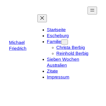
Zum
Inhalt
springen
Startseite
Escheburg
Familie
Michael
Christa Berbig
Friedrich
Reinhold Berbig
Sieben Wochen
Australien
Zitate
Impressum